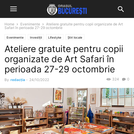
Home
Evenimente
Ateliere gratuite pentru copii organizate de Art
Safari în perioada 27-29 octombrie
Evenimente
Investiții
Lifestyke
Știri locale
Ateliere gratuite pentru copii
organizate de Art Safari în
perioada 27-29 octombrie
324
0
By
redacția
-
24/10/2022