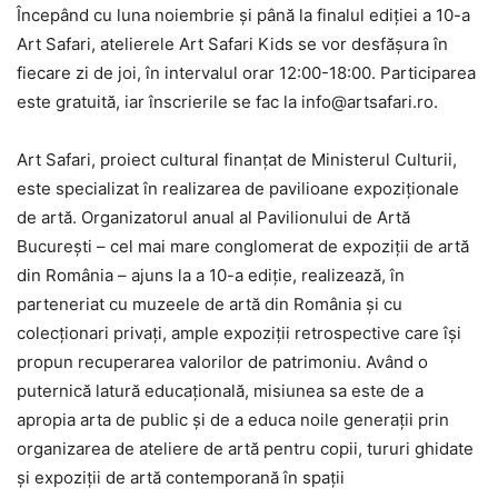
Începând cu luna noiembrie şi până la finalul ediţiei a 10-a
Art Safari, atelierele Art Safari Kids se vor desfăşura în
fiecare zi de joi, în intervalul orar 12:00-18:00. Participarea
este gratuită, iar înscrierile se fac la info@artsafari.ro.
Art Safari, proiect cultural finanţat de Ministerul Culturii,
este specializat în realizarea de pavilioane expoziţionale
de artă. Organizatorul anual al Pavilionului de Artă
Bucureşti – cel mai mare conglomerat de expoziţii de artă
din România – ajuns la a 10-a ediţie, realizează, în
parteneriat cu muzeele de artă din România şi cu
colecţionari privaţi, ample expoziţii retrospective care îşi
propun recuperarea valorilor de patrimoniu. Având o
puternică latură educaţională, misiunea sa este de a
apropia arta de public şi de a educa noile generaţii prin
organizarea de ateliere de artă pentru copii, tururi ghidate
şi expoziţii de artă contemporană în spaţii