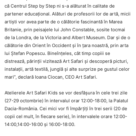
că Centrul Step by Step ni s-a alăturat în calitate de
partener educaţional. Alături de profesorii lor de artă, micii
artişti vor avea parte de o călătorie fascinantă în Marea
Britanie, prin peisajele lui John Constable, sosite tocmai
de la Londra, de la Victoria and Albert Museum. Dar şi de o
călătorie din Orient în Occident şi în ţara noastră, prin arta
lui Ştefan Popescu. Bineînţeles, cât timp copiii se
distrează, părinţii vizitează Art Safari şi descoperă picturi,
instalaţii, artă textilă, junglă şi alte surprize pe gustul celor
mari”, declară Ioana Ciocan, CEO Art Safari.
Atelierele Art Safari Kids se vor desfăşura în cele trei zile
(27-29 octombrie) în intervalul orar 12:00-18:00, la Palatul
Dacia-România. Cei mici vor fi împărţiţi în trei serii (20 de
copii cel mult, în fiecare serie), în intervalele orare 12:00-
14:00,14:00-16:00 şi 16:00-18:00.