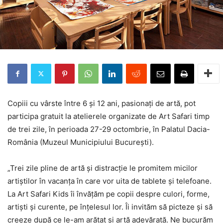
Copiii cu vârste între 6 şi 12 ani, pasionaţi de artă, pot
participa gratuit la atelierele organizate de Art Safari timp
de trei zile, în perioada 27-29 octombrie, în Palatul Dacia-
România (Muzeul Municipiului Bucureşti).
„Trei zile pline de artă şi distracţie le promitem micilor
artiştilor în vacanţa în care vor uita de tablete şi telefoane.
La Art Safari Kids îi învăţăm pe copii despre culori, forme,
artişti şi curente, pe înţelesul lor. Îi invităm să picteze şi să
creeze după ce le-am arătat şi artă adevărată. Ne bucurăm