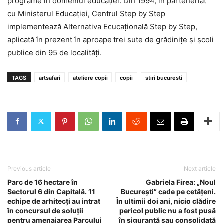
programe în domeniul educaţiei. Din 1994, în parteneriat
cu Ministerul Educaţiei, Centrul Step by Step
implementează Alternativa Educaţională Step by Step,
aplicată în prezent în aproape trei sute de grădiniţe şi şcoli
publice din 95 de localităţi.
TAGS
artsafari
ateliere copii
copii
stiri bucuresti
Previous article
Next article
Parc de 16 hectare în
Gabriela Firea: „Noul
Sectorul 6 din Capitală. 11
Bucureşti” cade pe cetăţeni.
echipe de arhitecţi au intrat
În ultimii doi ani, nicio clădire
în concursul de soluţii
pericol public nu a fost pusă
pentru amenajarea Parcului
în siguranţă sau consolidată