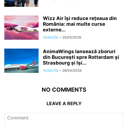
Wizz Air își reduce rețeaua din
România: mai multe curse
externe...
redacția
-
25/05/2026
AnimaWings lansează zboruri
din București spre Rotterdam și
Strasbourg și își...
redacția
-
28/04/2026
NO COMMENTS
LEAVE A REPLY