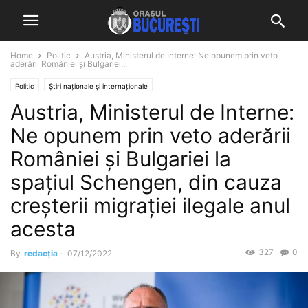
Home
Politic
Austria, Ministerul de Interne: Ne opunem prin veto
aderării României şi Bulgariei...
Politic
Știri naționale și internaționale
Austria, Ministerul de Interne:
Ne opunem prin veto aderării
României şi Bulgariei la
spaţiul Schengen, din cauza
creşterii migraţiei ilegale anul
acesta
327
0
By
redacția
-
07/12/2022