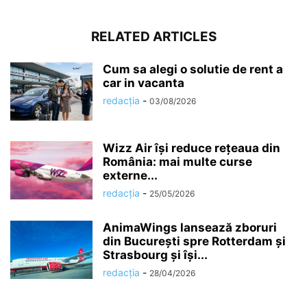
RELATED ARTICLES
Cum sa alegi o solutie de rent a
car in vacanta
redacția
-
03/08/2026
Wizz Air își reduce rețeaua din
România: mai multe curse
externe...
redacția
-
25/05/2026
AnimaWings lansează zboruri
din București spre Rotterdam și
Strasbourg și își...
redacția
-
28/04/2026