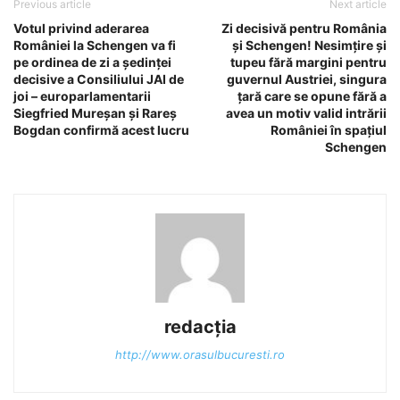
Previous article
Next article
Votul privind aderarea
Zi decisivă pentru România
României la Schengen va fi
și Schengen! Nesimțire și
pe ordinea de zi a ședinței
tupeu fără margini pentru
decisive a Consiliului JAI de
guvernul Austriei, singura
joi – europarlamentarii
țară care se opune fără a
Siegfried Mureșan și Rareș
avea un motiv valid intrării
Bogdan confirmă acest lucru
României în spațiul
Schengen
redacția
http://www.orasulbucuresti.ro