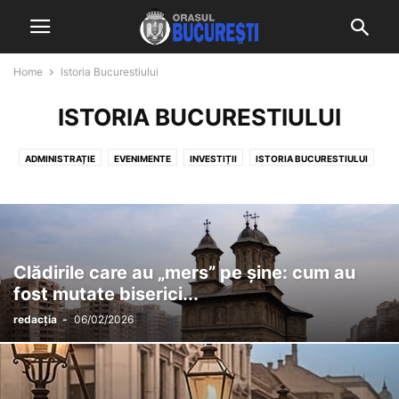
Home
Istoria Bucurestiului
ISTORIA BUCURESTIULUI
ADMINISTRAȚIE
EVENIMENTE
INVESTIȚII
ISTORIA BUCURESTIULUI
LIFESTYKE
POLITIC
SĂNĂTATE
SHOPPING
SPORT
ȘTIRI LOCALE
ȘTIRI NAȚIONALE ȘI INTERNAȚIONALE
TURISM
Clădirile care au „mers” pe șine: cum au
fost mutate biserici...
redacția
-
06/02/2026