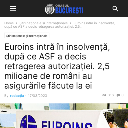
Home
Știri naționale și internaționale
Euroins intră în insolvență,
după ce ASF a decis retragerea autorizației. 2,5...
Știri naționale și internaționale
Euroins intră în insolvență,
după ce ASF a decis
retragerea autorizației. 2,5
milioane de români au
asigurările făcute la ei
316
0
By
redacția
-
17/03/2023