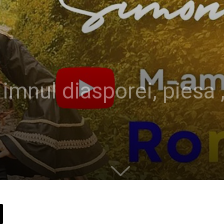
imnul diasporei, piesa