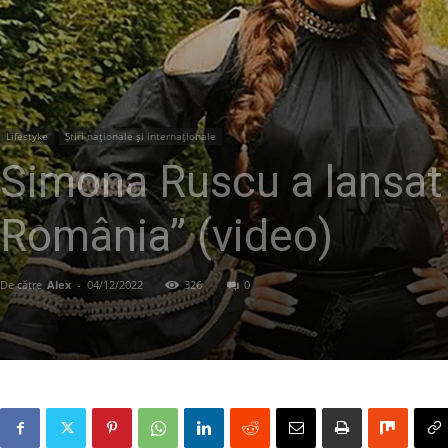
Lifestyke
Știri naționale și internaționale
Simona Ruscu a lansat 
România” (video)
De către
Alex
-
04/12/2022
326
0