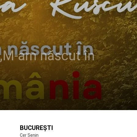
 „M-am născut în
BUCUREȘTI
Cer Senin