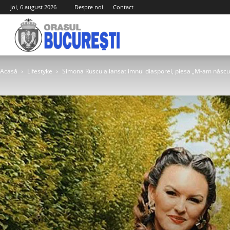
joi, 6 august 2026
Despre noi
Contact
Orasul
Acasă
Lifestyke
Simona Ruscu a lansat imnul diasporei, piesa „M-am născut
Bucuresti