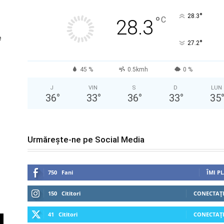
°
28.3
°
C
28.3
e
°
27.2
45 %
0.5kmh
0 %
J
VIN
S
D
LUN
36
°
33
°
36
°
33
°
35
Urmărește-ne pe Social Media
750
Fani
ÎMI P
150
Cititori
CONECTAȚI
41
Cititori
CONECTAȚI