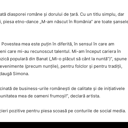
ă diasporei române și dorului de țară. Cu un titlu simplu, dar
ării, piesa etno-dance „M-am născut în Romănia” are toate șansel
. Povestea mea este puțin în diferită, în sensul în care am
eni care mi-au recunoscut talentul. Mi-am început cariera în
zică populară din Banat („Mi-o plăcut să cânt la nuntă”)”, spune
enimente (precum nunțile), pentru folclor și pentru tradiții,
 adaugă Simona.
nată de business-urile românești de calitate și de inițiativele
unitatea mea de oameni frumoși!”, declară artista.
ecieri pozitive pentru piesa scoasă pe conturile de social media.