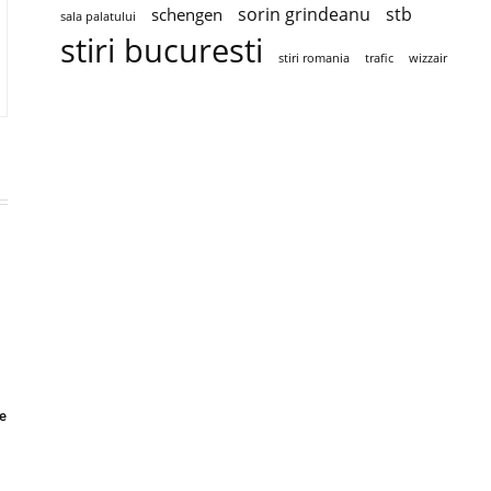
sorin grindeanu
stb
schengen
sala palatului
stiri bucuresti
stiri romania
trafic
wizzair
e