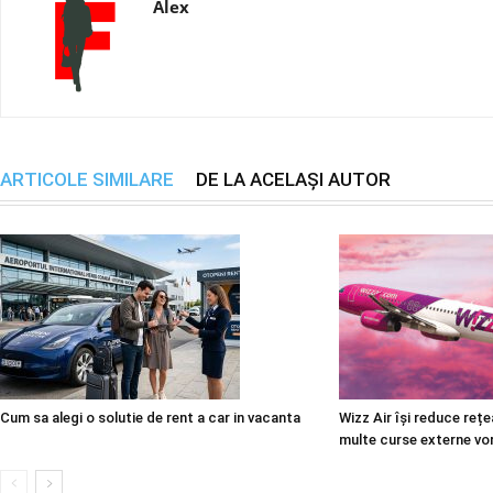
Alex
ARTICOLE SIMILARE
DE LA ACELAȘI AUTOR
Cum sa alegi o solutie de rent a car in vacanta
Wizz Air își reduce reț
multe curse externe vor