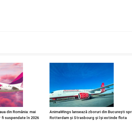
eaua din România: mai
AnimaWings lansează zboruri din București spr
 fi suspendate în 2026
Rotterdam și Strasbourg și își extinde flota