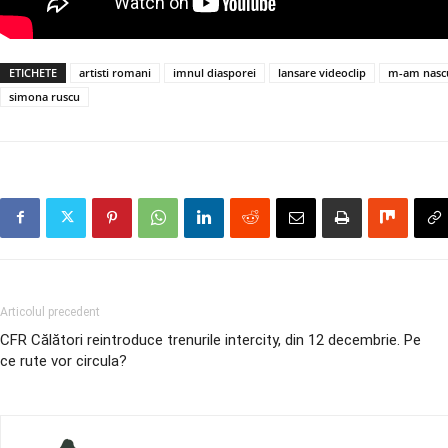
ETICHETE
artisti romani
imnul diasporei
lansare videoclip
m-am nascu
simona ruscu
Articolul precedent
CFR Călători reintroduce trenurile intercity, din 12 decembrie. Pe
ce rute vor circula?