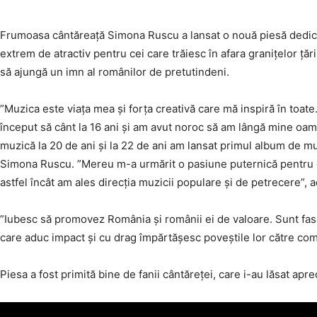
Frumoasa cântăreață Simona Ruscu a lansat o nouă piesă dedicat
extrem de atractiv pentru cei care trăiesc în afara granițelor ț
să ajungă un imn al românilor de pretutindeni.
”Muzica este viața mea și forța creativă care mă inspiră în toate
început să cânt la 16 ani și am avut noroc să am lângă mine oam
muzică la 20 de ani și la 22 de ani am lansat primul album de mu
Simona Ruscu. ”Mereu m-a urmărit o pasiune puternică pentru ev
astfel încât am ales direcția muzicii populare și de petrecere”,
”Iubesc să promovez România și românii ei de valoare. Sunt fasci
care aduc impact și cu drag împărtășesc poveștile lor către com
Piesa a fost primită bine de fanii cântăreței, care i-au lăsat apr