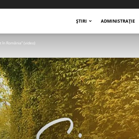
ȘTIRI
ADMINISTRAȚIE
 în România” (video)