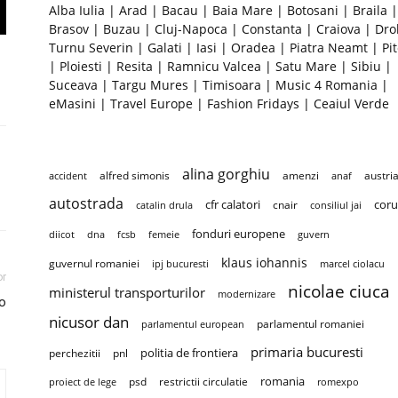
Alba Iulia
|
Arad
|
Bacau
|
Baia Mare
|
Botosani
|
Braila
|
Brasov
|
Buzau
|
Cluj-Napoca
|
Constanta
|
Craiova
|
Dro
Turnu Severin
|
Galati
|
Iasi
|
Oradea
|
Piatra Neamt
|
Pit
|
Ploiesti
|
Resita
|
Ramnicu Valcea
|
Satu Mare
|
Sibiu
|
Suceava
|
Targu Mures
|
Timisoara
|
Music 4 Romania
|
eMasini
|
Travel Europe
|
Fashion Fridays
|
Ceaiul Verde
alina gorghiu
alfred simonis
amenzi
austri
accident
anaf
autostrada
cfr calatori
coru
cnair
catalin drula
consiliul jai
fonduri europene
diicot
dna
fcsb
femeie
guvern
klaus iohannis
guvernul romaniei
ipj bucuresti
marcel ciolacu
or
nicolae ciuca
ministerul transporturilor
modernizare
o
nicusor dan
parlamentul romaniei
parlamentul european
primaria bucuresti
politia de frontiera
perchezitii
pnl
romania
psd
restrictii circulatie
proiect de lege
romexpo