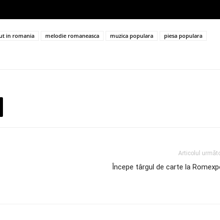
t in romania
melodie romaneasca
muzica populara
piesa populara
Articolul următ
Începe târgul de carte la Romexp