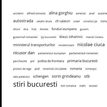
alina gorghiu
alfred simonis
amenzi
austri
accident
anaf
autostrada
cfr calatori
coru
cnair
catalin drula
consiliul jai
fonduri europene
diicot
dna
fcsb
femeie
guvern
klaus iohannis
guvernul romaniei
ipj bucuresti
marcel ciolacu
nicolae ciuca
ministerul transporturilor
modernizare
nicusor dan
parlamentul romaniei
parlamentul european
primaria bucuresti
politia de frontiera
perchezitii
pnl
romania
psd
restrictii circulatie
proiect de lege
romexpo
sorin grindeanu
stb
schengen
sala palatului
stiri bucuresti
stiri romania
trafic
wizzair