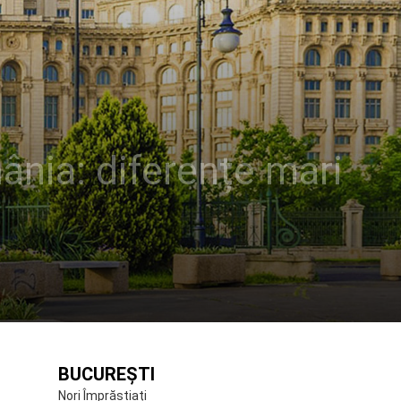
mânia: diferențe mari
BUCUREȘTI
Nori Împrăștiați