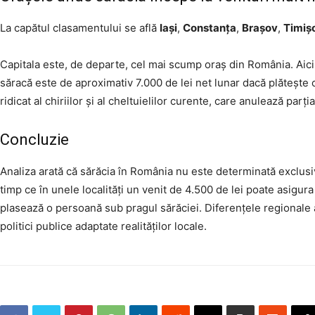
La capătul clasamentului se află
Iași
,
Constanța
,
Brașov
,
Timiș
Capitala este, de departe, cel mai scump oraș din România. Aici
săracă este de aproximativ 7.000 de lei net lunar dacă plătește ch
ridicat al chiriilor și al cheltuielilor curente, care anulează parția
Concluzie
Analiza arată că sărăcia în România nu este determinată exclusiv de
timp ce în unele localități un venit de 4.500 de lei poate asigu
plasează o persoană sub pragul sărăciei. Diferențele regionale a
politici publice adaptate realităților locale.