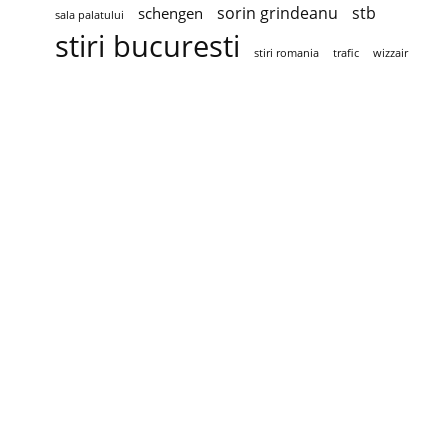
sorin grindeanu
stb
schengen
sala palatului
stiri bucuresti
stiri romania
trafic
wizzair