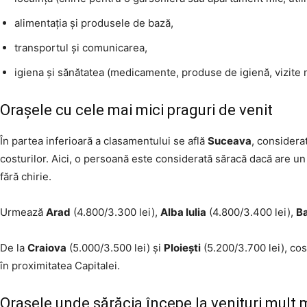
alimentația și produsele de bază,
transportul și comunicarea,
igiena și sănătatea (medicamente, produse de igienă, vizite 
Orașele cu cele mai mici praguri de venit
În partea inferioară a clasamentului se află
Suceava
, considera
costurilor. Aici, o persoană este considerată săracă dacă are un 
fără chirie.
Urmează
Arad
(4.800/3.300 lei),
Alba Iulia
(4.800/3.400 lei),
B
De la
Craiova
(5.000/3.500 lei) și
Ploiești
(5.200/3.700 lei), cost
în proximitatea Capitalei.
Orașele unde sărăcia începe la venituri mult 