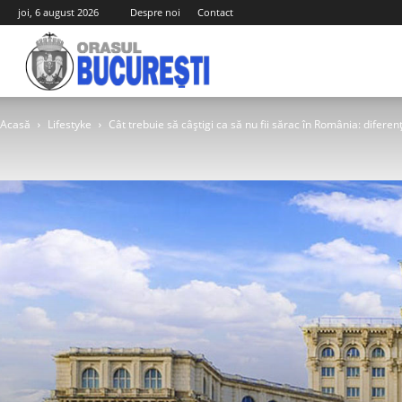
joi, 6 august 2026
Despre noi
Contact
Orasul
Acasă
Lifestyke
Cât trebuie să câștigi ca să nu fii sărac în România: diferenț
Bucuresti