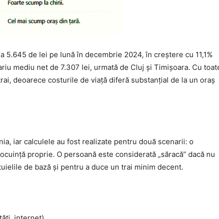
la 5.645 de lei pe lună în decembrie 2024, în creștere cu 11,1%
lariu mediu net de 7.307 lei, urmată de Cluj și Timișoara. Cu toat
rai, deoarece costurile de viață diferă substanțial de la un oraș
ia, iar calculele au fost realizate pentru două scenarii: o
locuință proprie. O persoană este considerată „săracă” dacă nu
tuielile de bază și pentru a duce un trai minim decent.
ăți, internet),