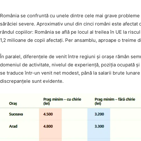
România se confruntă cu unele dintre cele mai grave probleme 
sărăciei severe. Aproximativ unul din cinci români este afectat de
rândul copiilor: România se află pe locul al treilea în UE la risc
1,2 milioane de copii afectați. Per ansamblu, aproape o treime di
În paralel, diferențele de venit între regiuni și orașe rămân semn
domeniul de activitate, nivelul de experiență, poziția ocupată și 
se traduce într-un venit net modest, până la salarii brute lunar
discrepanțele sunt evidente.