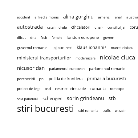
alina gorghiu
alfred simonis
amenzi
austri
accident
anaf
autostrada
cfr calatori
coru
cnair
catalin drula
consiliul jai
fonduri europene
diicot
dna
fcsb
femeie
guvern
klaus iohannis
guvernul romaniei
ipj bucuresti
marcel ciolacu
nicolae ciuca
ministerul transporturilor
modernizare
nicusor dan
parlamentul romaniei
parlamentul european
primaria bucuresti
politia de frontiera
perchezitii
pnl
romania
psd
restrictii circulatie
proiect de lege
romexpo
sorin grindeanu
stb
schengen
sala palatului
stiri bucuresti
stiri romania
trafic
wizzair