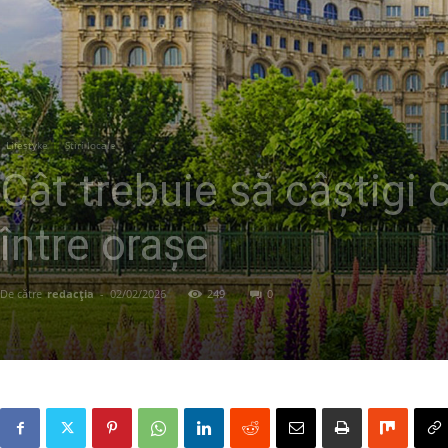
Lifestyke
Știri locale
Cât trebuie să câștigi 
între orașe
De către
redacția
-
02/02/2026
249
0