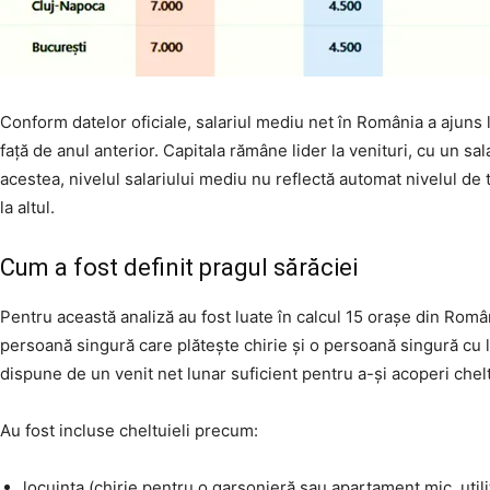
Conform datelor oficiale, salariul mediu net în România a ajuns 
față de anul anterior. Capitala rămâne lider la venituri, cu un sa
acestea, nivelul salariului mediu nu reflectă automat nivelul de t
la altul.
Cum a fost definit pragul sărăciei
Pentru această analiză au fost luate în calcul 15 orașe din Român
persoană singură care plătește chirie și o persoană singură cu 
dispune de un venit net lunar suficient pentru a-și acoperi chel
Au fost incluse cheltuieli precum:
locuința (chirie pentru o garsonieră sau apartament mic, utilit