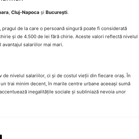
oara
,
Cluj-Napoca
și
București
.
, pragul de la care o persoană singură poate fi considerată
irie și de 4.500 de lei fără chirie. Aceste valori reflectă nivelul
l avantajul salariilor mai mari.
 nivelul salariilor, ci și de costul vieții din fiecare oraș. În
ra un trai minim decent, în marile centre urbane aceeași sumă
ccentuează inegalitățile sociale și subliniază nevoia unor