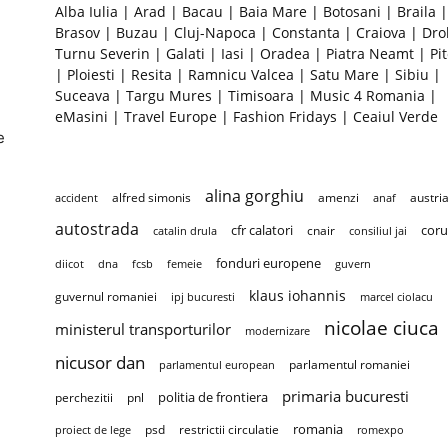
Alba Iulia
|
Arad
|
Bacau
|
Baia Mare
|
Botosani
|
Braila
|
Brasov
|
Buzau
|
Cluj-Napoca
|
Constanta
|
Craiova
|
Dro
Turnu Severin
|
Galati
|
Iasi
|
Oradea
|
Piatra Neamt
|
Pit
|
Ploiesti
|
Resita
|
Ramnicu Valcea
|
Satu Mare
|
Sibiu
|
Suceava
|
Targu Mures
|
Timisoara
|
Music 4 Romania
|
eMasini
|
Travel Europe
|
Fashion Fridays
|
Ceaiul Verde
e
alina gorghiu
alfred simonis
amenzi
austri
accident
anaf
autostrada
cfr calatori
coru
cnair
catalin drula
consiliul jai
fonduri europene
diicot
dna
fcsb
femeie
guvern
klaus iohannis
guvernul romaniei
ipj bucuresti
marcel ciolacu
nicolae ciuca
ministerul transporturilor
modernizare
nicusor dan
parlamentul romaniei
parlamentul european
primaria bucuresti
politia de frontiera
perchezitii
pnl
romania
psd
restrictii circulatie
proiect de lege
romexpo