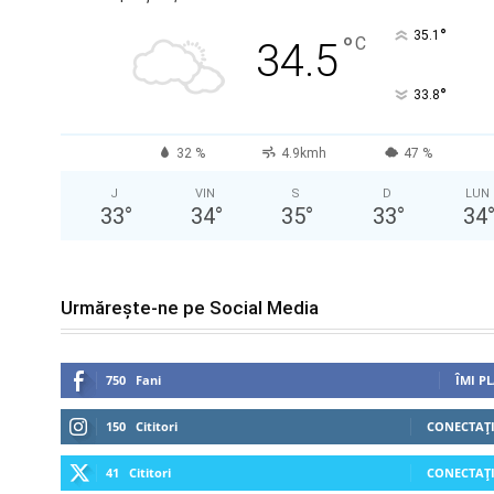
°
35.1
°
C
34.5
°
33.8
32 %
4.9kmh
47 %
J
VIN
S
D
LUN
33
°
34
°
35
°
33
°
34
Urmărește-ne pe Social Media
750
Fani
ÎMI P
150
Cititori
CONECTAȚI
41
Cititori
CONECTAȚI