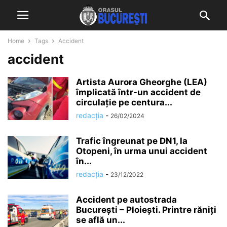
Home
Tags
Accident
accident
Artista Aurora Gheorghe (LEA)
împlicată într-un accident de
circulație pe centura...
redacția
-
26/02/2024
Trafic îngreunat pe DN1, la
Otopeni, în urma unui accident
în...
redacția
-
23/12/2022
Accident pe autostrada
Bucureşti – Ploieşti. Printre răniţi
se află un...