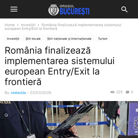
Home
Investiții
România finalizează implementarea sistemului
european Entry/Exit la frontieră
Investiții
Știri locale
Știri naționale și internaționale
Turism
România finalizează
implementarea sistemului
european Entry/Exit la
frontieră
225
0
By
redacția
-
02/03/2026