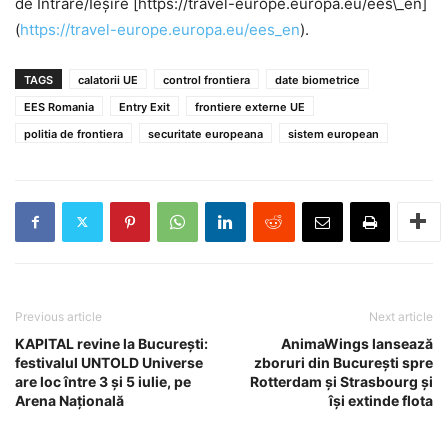
de Intrare/Ieșire [https://travel-europe.europa.eu/ees\_en]
(
https://travel-europe.europa.eu/ees_en
).
TAGS
calatorii UE
control frontiera
date biometrice
EES Romania
Entry Exit
frontiere externe UE
politia de frontiera
securitate europeana
sistem european
Previous article
Next article
KAPITAL revine la București:
AnimaWings lansează
festivalul UNTOLD Universe
zboruri din București spre
are loc între 3 și 5 iulie, pe
Rotterdam și Strasbourg și
Arena Națională
își extinde flota