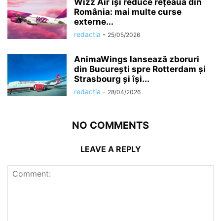
Wizz Air își reduce rețeaua din
România: mai multe curse
externe...
redacția
-
25/05/2026
AnimaWings lansează zboruri
din București spre Rotterdam și
Strasbourg și își...
redacția
-
28/04/2026
NO COMMENTS
LEAVE A REPLY