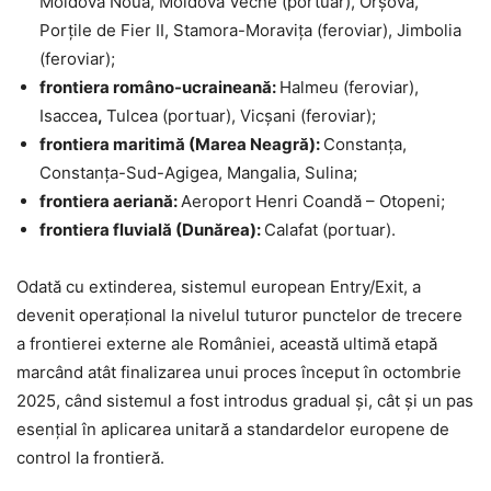
Moldova Nouă, Moldova Veche (portuar), Orșova,
Porțile de Fier II, Stamora-Moravița (feroviar), Jimbolia
(feroviar);
frontiera româno-ucraineană:
Halmeu (feroviar),
Isaccea
,
Tulcea (portuar), Vicșani (feroviar);
frontiera maritimă (Marea Neagră):
Constanța,
Constanța-Sud-Agigea, Mangalia, Sulina;
frontiera aeriană:
Aeroport Henri Coandă – Otopeni;
frontiera fluvială (Dunărea):
Calafat (portuar).
Odată cu extinderea, sistemul european Entry/Exit, a
devenit operațional la nivelul tuturor punctelor de trecere
a frontierei externe ale României, această ultimă etapă
marcând atât finalizarea unui proces început în octombrie
2025, când sistemul a fost introdus gradual și, cât și un pas
esențial în aplicarea unitară a standardelor europene de
control la frontieră.