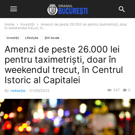
Home
Investiții
Amenzi de peste 26.000 lei pentru taximetriști, doar
în weekendul trecut, în...
Investiții
Lifestyke
Știri locale
Amenzi de peste 26.000 lei
pentru taximetriști, doar în
weekendul trecut, în Centrul
Istoric al Capitalei
347
0
By
redacția
-
01/06/2022