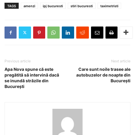
TAGS
amenzi
ipj bucuresti
stiri bucuresti
taximetristi
Previous article
Next article
Apa Nova spune că este
Care sunt noile trasee ale
pregătită să intervină dacă
autobuzelor de noapte din
se inundă străzile din
București
București