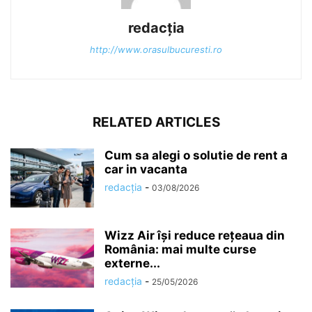
redacția
http://www.orasulbucuresti.ro
RELATED ARTICLES
Cum sa alegi o solutie de rent a
car in vacanta
redacția
-
03/08/2026
Wizz Air își reduce rețeaua din
România: mai multe curse
externe...
redacția
-
25/05/2026