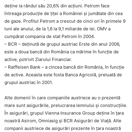
deține la rândul său 20,6% din acțiuni. Petrom face
întreaga producție de țiței a României și jumătate din cea
de gaze. Profitul Petrom a crescut de cinci ori în primele 9
luni ale anului, de la 1,6 la 9,1 miliarde de lei. OMV a
cumpărat compania de stat Petrom în 2004.
– BCR – deținută de grupul austriac Erste din anul 2006,
este a doua bancă din România ca mărime în funcție de
active, potrivit Ziarului Financiar.
– Raiffeisen Bank – a cincea bancă din România, în funcție
de active. Aceasta este fosta Banca Agricolă, preluată de
grupul austriac în 2001.
Alte domenii în care companiile austriece au o prezentă
mare sunt asigurările, prelucrarea lemnului și construcțiile.
În asigurări, grupul Vienna Insurance Group deține în țara
noastră Asirom, Omniasig și BCR Asigurări de Viață. Alte
companii austriece de asigurări prezente în țara noastră