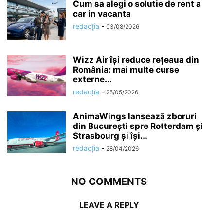
Cum sa alegi o solutie de rent a
car in vacanta
redacția
-
03/08/2026
Wizz Air își reduce rețeaua din
România: mai multe curse
externe...
redacția
-
25/05/2026
AnimaWings lansează zboruri
din București spre Rotterdam și
Strasbourg și își...
redacția
-
28/04/2026
NO COMMENTS
LEAVE A REPLY