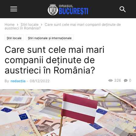
Home
Știri locale
Care sunt cele mai mari companii deținute de
austrieci în România?
Știri locale
Știri naționale și internaționale
Care sunt cele mai mari
companii deținute de
austrieci în România?
326
0
By
redacția
-
08/12/2022