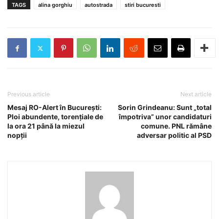
TAGS
alina gorghiu
autostrada
stiri bucuresti
Previous article
Next article
Mesaj RO-Alert în București:
Sorin Grindeanu: Sunt „total
Ploi abundente, torențiale de
împotriva” unor candidaturi
la ora 21 până la miezul
comune. PNL rămâne
nopții
adversar politic al PSD