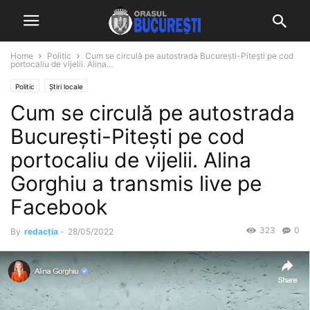
Home
Politic
Cum se circulă pe autostrada București-Pitești pe cod
portocaliu de vijelii. Alina...
Politic
Știri locale
Cum se circulă pe autostrada
București-Pitești pe cod
portocaliu de vijelii. Alina
Gorghiu a transmis live pe
Facebook
323
0
By
redacția
-
28/05/2022