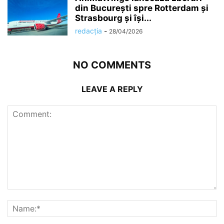
din București spre Rotterdam și
Strasbourg și își...
redacția
-
28/04/2026
NO COMMENTS
LEAVE A REPLY