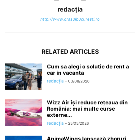
redacția
http://www.orasulbucuresti.ro
RELATED ARTICLES
Cum sa alegi o solutie de rent a
car in vacanta
redacția
-
03/08/2026
Wizz Air își reduce rețeaua din
România: mai multe curse
externe...
redacția
-
25/05/2026
AnimaWings lansează zboruri