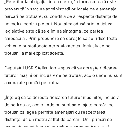
„Referitor la obligaţia de un metru, în forma actuală este
prevăzută în sarcina administraţiilor locale de a amenaja
parcări pe trotuare, cu condiţia de a respecta distanţa de
un metru pentru pietoni. Noutatea adusă prin iniţiativa
legislativă este că se elimină sintagma „pe partea
carosabilă”. Prin propunere se doreşte să se ridice toate
vehiculelor staţionate neregulamentar, inclusiv de pe
trotuar”, a mai explicat acesta.
Deputatul USR Stelian Ion a spus că se doreşte ridicarea
tuturor maşinilor, inclusiv de pe trotuar, acolo unde nu sunt
amenajate parcări pe trotuar.
„Înţeleg că se doreşte ridicarea tuturor maşinilor, inclusiv
de pe trotuar, acolo unde nu sunt amenajate parcări pe
trotuar, că legea permite amenajări cu respectarea
distanţei de un metru astfel de parcări. Unii primari se
ocupă de acest lucru şi permit parcarea pe trotuar şi