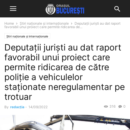
Home
Știri naționale și internaționale
Deputații juriști au dat raport
favorabil unui proiect care permite ridicarea de...
Știri naționale și internaționale
Deputații juriști au dat raport
favorabil unui proiect care
permite ridicarea de către
poliţie a vehiculelor
staţionate neregulamentar pe
trotuar
316
0
By
redacția
-
14/09/2022