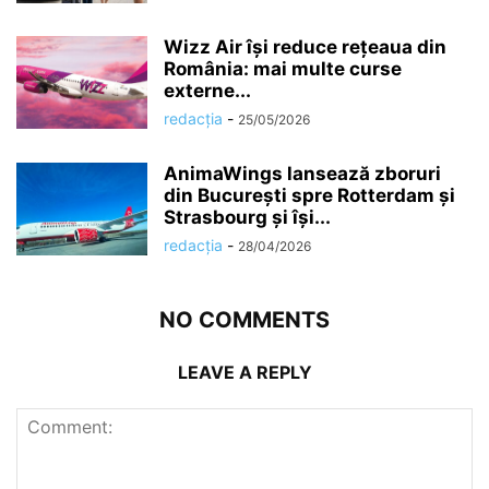
Wizz Air își reduce rețeaua din
România: mai multe curse
externe...
redacția
-
25/05/2026
AnimaWings lansează zboruri
din București spre Rotterdam și
Strasbourg și își...
redacția
-
28/04/2026
NO COMMENTS
LEAVE A REPLY