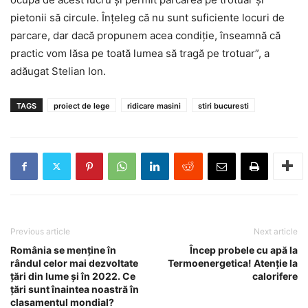
pietonii să circule. Înţeleg că nu sunt suficiente locuri de
parcare, dar dacă propunem acea condiţie, înseamnă că
practic vom lăsa pe toată lumea să tragă pe trotuar”, a
adăugat Stelian Ion.
TAGS
proiect de lege
ridicare masini
stiri bucuresti
Previous article
Next article
România se menține în
Încep probele cu apă la
rândul celor mai dezvoltate
Termoenergetica! Atenție la
țări din lume și în 2022. Ce
calorifere
țări sunt înaintea noastră în
clasamentul mondial?