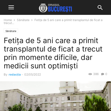
Home
Sănătate
Fetiţa de 5 ani care a primit transplantul de ficat a
trecut...
Sănătate
Fetiţa de 5 ani care a primit
transplantul de ficat a trecut
prin momente dificile, dar
medicii sunt optimişti
386
0
By
redacția
-
02/05/2022