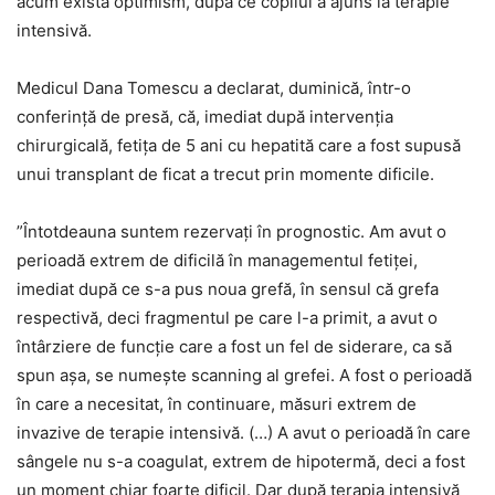
acum există optimism, după ce copilul a ajuns la terapie
intensivă.
Medicul Dana Tomescu a declarat, duminică, într-o
conferinţă de presă, că, imediat după intervenţia
chirurgicală, fetiţa de 5 ani cu hepatită care a fost supusă
unui transplant de ficat a trecut prin momente dificile.
”Întotdeauna suntem rezervaţi în prognostic. Am avut o
perioadă extrem de dificilă în managementul fetiţei,
imediat după ce s-a pus noua grefă, în sensul că grefa
respectivă, deci fragmentul pe care l-a primit, a avut o
întârziere de funcţie care a fost un fel de siderare, ca să
spun aşa, se numeşte scanning al grefei. A fost o perioadă
în care a necesitat, în continuare, măsuri extrem de
invazive de terapie intensivă. (…) A avut o perioadă în care
sângele nu s-a coagulat, extrem de hipotermă, deci a fost
un moment chiar foarte dificil. Dar după terapia intensivă