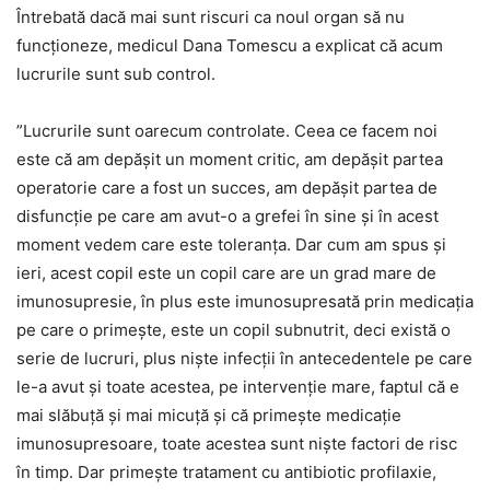
Întrebată dacă mai sunt riscuri ca noul organ să nu
funcţioneze, medicul Dana Tomescu a explicat că acum
lucrurile sunt sub control.
”Lucrurile sunt oarecum controlate. Ceea ce facem noi
este că am depăşit un moment critic, am depăşit partea
operatorie care a fost un succes, am depăşit partea de
disfuncţie pe care am avut-o a grefei în sine şi în acest
moment vedem care este toleranţa. Dar cum am spus şi
ieri, acest copil este un copil care are un grad mare de
imunosupresie, în plus este imunosupresată prin medicaţia
pe care o primeşte, este un copil subnutrit, deci există o
serie de lucruri, plus nişte infecţii în antecedentele pe care
le-a avut şi toate acestea, pe intervenţie mare, faptul că e
mai slăbuţă şi mai micuţă şi că primeşte medicaţie
imunosupresoare, toate acestea sunt nişte factori de risc
în timp. Dar primeşte tratament cu antibiotic profilaxie,