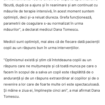
făcută, după ce a ajuns şi în reanimare şi am continuat cu
măsurile de terapie intensivă, în acest moment suntem
optimişti, deci şi-a reluat diureza. Grefa funcţionează,
parametrii de coagulare s-au normalizat în urma
măsurilor”, a declarat medicul Dana Tomescu.
Medicii sunt optimişti, mai ales că de fiecare dată pacienţii
copii au un răspuns bun în urma intervenţiilor.
”Optimismul există şi ştim că întotdeauna copiii au un
răspuns care ne mulţumeşte şi că toată munca pe care o
facem în scopul de a salva un copil este răsplătită de o
anduranţă şi de un răspuns extraordinar al copiilor şi de o
revenire a lor care de foarte multe ori este spectaculoasă.
Şi mâine e ziua ei, împlineşte cinci ani”, a mai afirmat Dana
Tomescu.