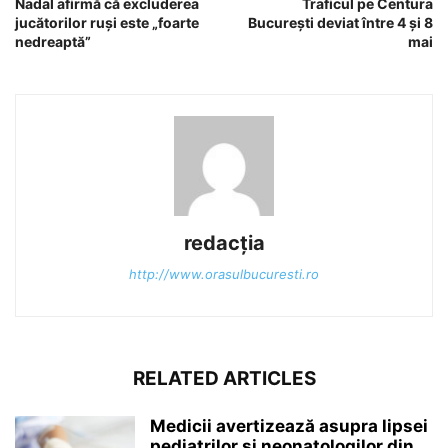
Nadal afirmă că excluderea
Traficul pe Centura
jucătorilor ruși este „foarte
București deviat între 4 și 8
nedreaptă”
mai
redacția
http://www.orasulbucuresti.ro
RELATED ARTICLES
Medicii avertizează asupra lipsei
pediatrilor şi neonatologilor din