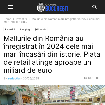
Home
Investiții
Mallurile din România au înregistrat în 2024 cele mai
mari încasări din...
Investiții
Shopping
Știri locale
Mallurile din România au
înregistrat în 2024 cele mai
mari încasări din istorie. Piața
de retail atinge aproape un
miliard de euro
645
0
By
redacția
-
30/06/2025