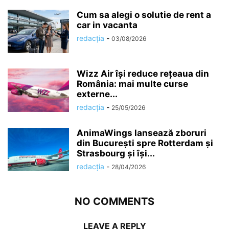
Cum sa alegi o solutie de rent a
car in vacanta
redacția
-
03/08/2026
Wizz Air își reduce rețeaua din
România: mai multe curse
externe...
redacția
-
25/05/2026
AnimaWings lansează zboruri
din București spre Rotterdam și
Strasbourg și își...
redacția
-
28/04/2026
NO COMMENTS
LEAVE A REPLY