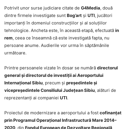
Potrivit unor surse judiciare citate de
G4Media
, două
dintre firmele investigate sunt
Bog’art
și
UTI
, jucători
importanți în domeniul construcțiilor și al soluțiilor
tehnologice. Ancheta este, în această etapă, efectuată
in
rem
, ceea ce înseamnă că este investigată fapta, nu
persoane anume. Audierile vor urma în săptămânile
următoare.
Printre persoanele vizate în dosar se numără
directorul
general și directorul de investiții ai Aeroportului
Internațional Sibiu
, precum și
președintele și
vicepreședintele Consiliului Județean Sibiu
, alături de
reprezentanți ai companiei
UTI
.
Proiectul de modernizare a aeroportului a fost
cofinanțat
prin Programul Operațional Infrastructură Mare 2014–
2020
, din
Fondul European de Dezvoltare Regională