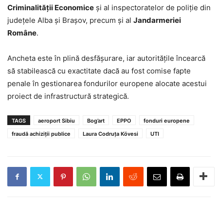
Criminalității Economice
și al inspectoratelor de poliție din
județele Alba și Brașov, precum și al
Jandarmeriei
Române
.
Ancheta este în plină desfășurare, iar autoritățile încearcă
să stabilească cu exactitate dacă au fost comise fapte
penale în gestionarea fondurilor europene alocate acestui
proiect de infrastructură strategică.
TAGS
aeroport Sibiu
Bog’art
EPPO
fonduri europene
fraudă achiziții publice
Laura Codruța Kövesi
UTI