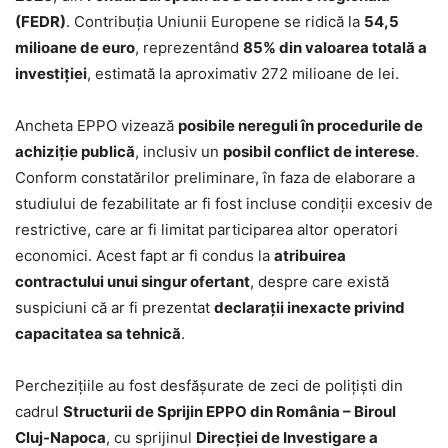
(FEDR)
. Contribuția Uniunii Europene se ridică la
54,5
milioane de euro
, reprezentând
85% din valoarea totală a
investiției
, estimată la aproximativ 272 milioane de lei.
Ancheta EPPO vizează
posibile nereguli în procedurile de
achiziție publică
, inclusiv un
posibil conflict de interese
.
Conform constatărilor preliminare, în faza de elaborare a
studiului de fezabilitate ar fi fost incluse condiții excesiv de
restrictive, care ar fi limitat participarea altor operatori
economici. Acest fapt ar fi condus la
atribuirea
contractului unui singur ofertant
, despre care există
suspiciuni că ar fi prezentat
declarații inexacte privind
capacitatea sa tehnică
.
Perchezițiile au fost desfășurate de zeci de polițiști din
cadrul
Structurii de Sprijin EPPO din România – Biroul
Cluj-Napoca
, cu sprijinul
Direcției de Investigare a