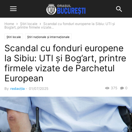
Home
Știri locale
Scandal cu fonduri europene la Sibiu: UTI și
Bog’art, printre firmele vizate...
Știri locale
Știri naționale și internaționale
Scandal cu fonduri europene
la Sibiu: UTI și Bog’art, printre
firmele vizate de Parchetul
European
375
0
By
redacția
-
01/07/2025