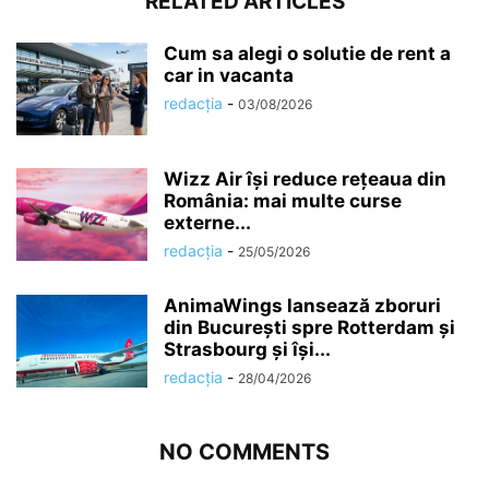
RELATED ARTICLES
Cum sa alegi o solutie de rent a
car in vacanta
redacția
-
03/08/2026
Wizz Air își reduce rețeaua din
România: mai multe curse
externe...
redacția
-
25/05/2026
AnimaWings lansează zboruri
din București spre Rotterdam și
Strasbourg și își...
redacția
-
28/04/2026
NO COMMENTS