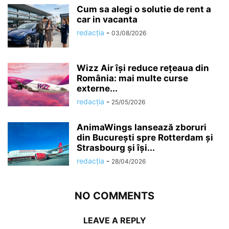
Cum sa alegi o solutie de rent a
car in vacanta
redacția
-
03/08/2026
Wizz Air își reduce rețeaua din
România: mai multe curse
externe...
redacția
-
25/05/2026
AnimaWings lansează zboruri
din București spre Rotterdam și
Strasbourg și își...
redacția
-
28/04/2026
NO COMMENTS
LEAVE A REPLY