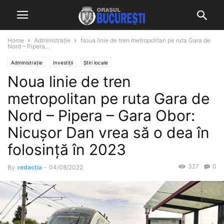
Home
Administrație
Noua linie de tren metropolitan pe ruta Gara de
Nord – Pipera...
Administrație
Investiții
Știri locale
Noua linie de tren
metropolitan pe ruta Gara de
Nord – Pipera – Gara Obor:
Nicușor Dan vrea să o dea în
folosință în 2023
327
0
By
redacția
-
04/08/2022