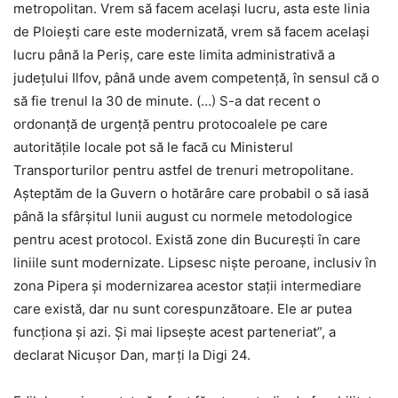
metropolitan. Vrem să facem acelaşi lucru, asta este linia
de Ploieşti care este modernizată, vrem să facem acelaşi
lucru până la Periş, care este limita administrativă a
judeţului Ilfov, până unde avem competenţă, în sensul că o
să fie trenul la 30 de minute. (…) S-a dat recent o
ordonanţă de urgenţă pentru protocoalele pe care
autorităţile locale pot să le facă cu Ministerul
Transporturilor pentru astfel de trenuri metropolitane.
Aşteptăm de la Guvern o hotărâre care probabil o să iasă
până la sfârşitul lunii august cu normele metodologice
pentru acest protocol. Există zone din Bucureşti în care
liniile sunt modernizate. Lipsesc nişte peroane, inclusiv în
zona Pipera şi modernizarea acestor staţii intermediare
care există, dar nu sunt corespunzătoare. Ele ar putea
funcţiona şi azi. Şi mai lipseşte acest parteneriat”, a
declarat Nicuşor Dan, marţi la Digi 24.