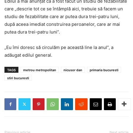
Edilul a mai anunţat că a fost făcut un studiu de fezabilitate
care „descrie tot ce se întâmplă aici, trebuie să facem un
studiu de fezabilitate care ar putea dura trei-patru luni,
după aceea imediat construirea peroanelor, care ar mai
putea dura trei-patru luni”.
„Eu îmi doresc să circulăm pe această line la anul”, a
adăugat edilul general.
TAGS
metrou metropolitan
nicusor dan
primaria bucuresti
stiri bucuresti
Previous article
Next article