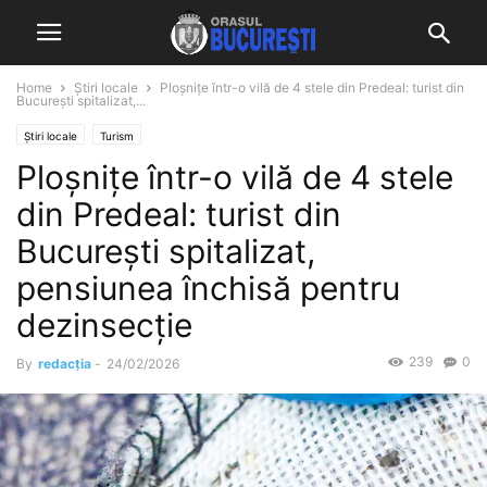
Home
Știri locale
Ploșnițe într-o vilă de 4 stele din Predeal: turist din
București spitalizat,...
Știri locale
Turism
Ploșnițe într-o vilă de 4 stele
din Predeal: turist din
București spitalizat,
pensiunea închisă pentru
dezinsecție
239
0
By
redacția
-
24/02/2026