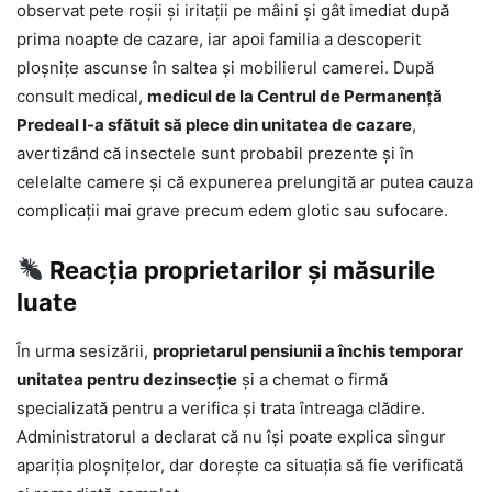
observat pete roșii și iritații pe mâini și gât imediat după
prima noapte de cazare, iar apoi familia a descoperit
ploșnițe ascunse în saltea și mobilierul camerei. După
consult medical,
medicul de la Centrul de Permanență
Predeal l-a sfătuit să plece din unitatea de cazare
,
avertizând că insectele sunt probabil prezente și în
celelalte camere și că expunerea prelungită ar putea cauza
complicații mai grave precum edem glotic sau sufocare.
Reacția proprietarilor și măsurile
luate
În urma sesizării,
proprietarul pensiunii a închis temporar
unitatea pentru dezinsecție
și a chemat o firmă
specializată pentru a verifica și trata întreaga clădire.
Administratorul a declarat că nu își poate explica singur
apariția ploșnițelor, dar dorește ca situația să fie verificată