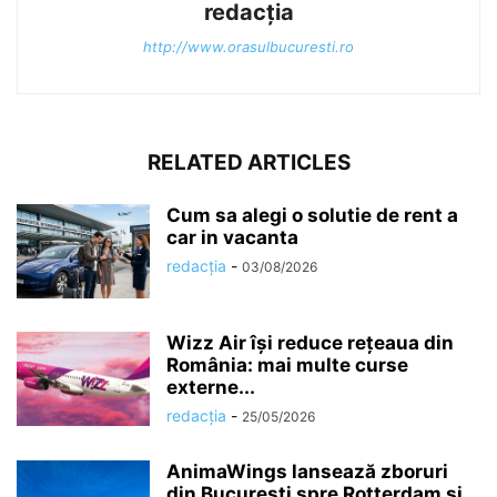
redacția
http://www.orasulbucuresti.ro
RELATED ARTICLES
Cum sa alegi o solutie de rent a
car in vacanta
redacția
-
03/08/2026
Wizz Air își reduce rețeaua din
România: mai multe curse
externe...
redacția
-
25/05/2026
AnimaWings lansează zboruri
din București spre Rotterdam și