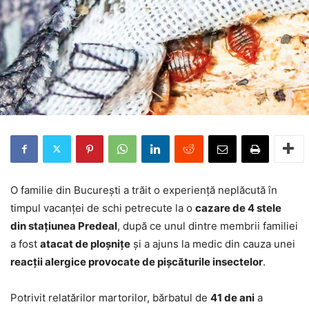
O familie din București a trăit o experiență neplăcută în
timpul vacanței de schi petrecute la o
cazare de 4 stele
din stațiunea Predeal
, după ce unul dintre membrii familiei
a fost
atacat de ploșnițe
și a ajuns la medic din cauza unei
reacții alergice provocate de pișcăturile insectelor
.
Potrivit relatărilor martorilor, bărbatul de
41 de ani
a