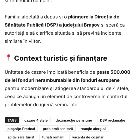
și remediată complet.
Familia afectată a depus și o
plângere la Direcția de
Sănătate Publică (DSP) a județului Brașov
și speră ca
autoritățile să clarifice situația și să prevină incidente
similare în viitor.
Context turistic și finanțare
Unitatea de cazare implicată beneficia de
peste 500.000
de lei fonduri nerambursabile din fonduri europene
pentru modernizare și atingerea standardului de 4 stele,
ceea ce adaugă un element de controverse în contextul
problemelor de igienă semnalate.
TAGS
cazare 4 stele
dezinsecție pensiune
DSP reclamație
ploșnițe Predeal
problemă sanitară
reacție alergică
spitalizare turist
turiști români
vacanță de coșmar