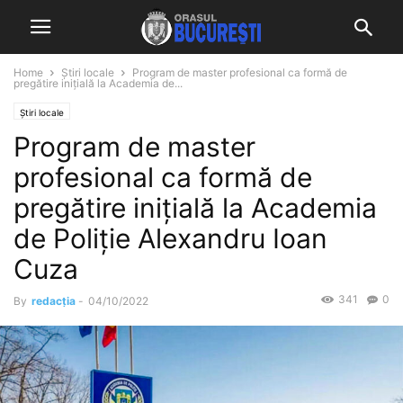
Home
Știri locale
Program de master profesional ca formă de
pregătire inițială la Academia de...
Știri locale
Program de master
profesional ca formă de
pregătire inițială la Academia
de Poliție Alexandru Ioan
Cuza
341
0
By
redacția
-
04/10/2022