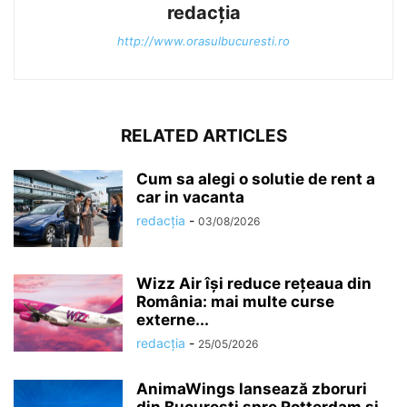
redacția
http://www.orasulbucuresti.ro
RELATED ARTICLES
Cum sa alegi o solutie de rent a
car in vacanta
redacția
-
03/08/2026
Wizz Air își reduce rețeaua din
România: mai multe curse
externe...
redacția
-
25/05/2026
AnimaWings lansează zboruri
din București spre Rotterdam și