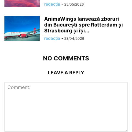
redacția
-
25/05/2026
AnimaWings lansează zboruri
din București spre Rotterdam și
Strasbourg și își...
redacția
-
28/04/2026
NO COMMENTS
LEAVE A REPLY