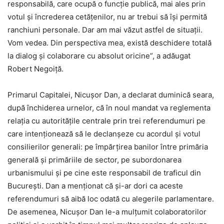
responsabilă, care ocupă o funcție publică, mai ales prin
votul și încrederea cetățenilor, nu ar trebui să își permită
ranchiuni personale. Dar am mai văzut astfel de situații.
Vom vedea. Din perspectiva mea, există deschidere totală
la dialog și colaborare cu absolut oricine”, a adăugat
Robert Negoiță.
Primarul Capitalei, Nicușor Dan, a declarat duminică seara,
după închiderea urnelor, că în noul mandat va reglementa
relația cu autoritățile centrale prin trei referendumuri pe
care intenționează să le declanșeze cu acordul și votul
consilierilor generali: pe împărțirea banilor între primăria
generală și primăriile de sector, pe subordonarea
urbanismului și pe cine este responsabil de traficul din
București. Dan a menționat că și-ar dori ca aceste
referendumuri să aibă loc odată cu alegerile parlamentare.
De asemenea, Nicușor Dan le-a mulțumit colaboratorilor