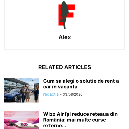
Alex
RELATED ARTICLES
Cum sa alegi o solutie de rent a
car in vacanta
redacția
-
03/08/2026
Wizz Air își reduce rețeaua din
România: mai multe curse
externe...