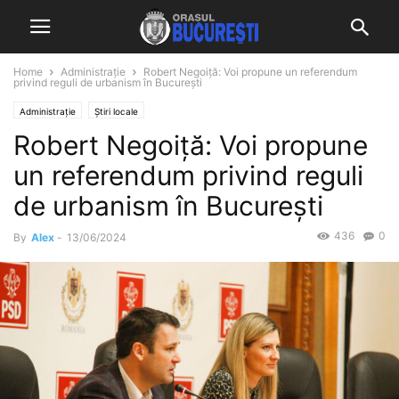
Home
Administrație
Robert Negoiţă: Voi propune un referendum
privind reguli de urbanism în Bucureşti
Administrație
Știri locale
Robert Negoiţă: Voi propune
un referendum privind reguli
de urbanism în Bucureşti
436
0
By
Alex
-
13/06/2024