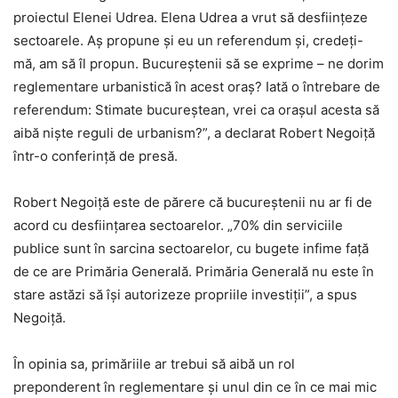
proiectul Elenei Udrea. Elena Udrea a vrut să desființeze
sectoarele. Aș propune și eu un referendum și, credeți-
mă, am să îl propun. Bucureștenii să se exprime – ne dorim
reglementare urbanistică în acest oraș? Iată o întrebare de
referendum: Stimate bucureștean, vrei ca orașul acesta să
aibă niște reguli de urbanism?”, a declarat Robert Negoiță
într-o conferință de presă.
Robert Negoiță este de părere că bucureștenii nu ar fi de
acord cu desființarea sectoarelor. „70% din serviciile
publice sunt în sarcina sectoarelor, cu bugete infime față
de ce are Primăria Generală. Primăria Generală nu este în
stare astăzi să își autorizeze propriile investiții”, a spus
Negoiță.
În opinia sa, primăriile ar trebui să aibă un rol
preponderent în reglementare și unul din ce în ce mai mic