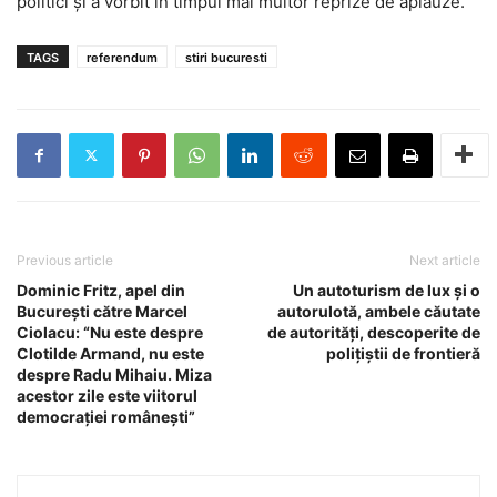
politici și a vorbit în timpul mai multor reprize de aplauze.
TAGS
referendum
stiri bucuresti
Previous article
Next article
Dominic Fritz, apel din
Un autoturism de lux și o
București către Marcel
autorulotă, ambele căutate
Ciolacu: “Nu este despre
de autorități, descoperite de
Clotilde Armand, nu este
polițiștii de frontieră
despre Radu Mihaiu. Miza
acestor zile este viitorul
democrației românești”