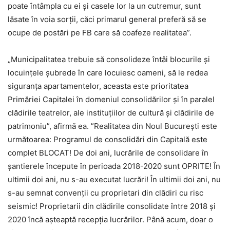
poate întâmpla cu ei şi casele lor la un cutremur, sunt
lăsate în voia sorţii, căci primarul general preferă să se
ocupe de postări pe FB care să coafeze realitatea”.
„Municipalitatea trebuie să consolideze întâi blocurile şi
locuinţele şubrede în care locuiesc oameni, să le redea
siguranţa apartamentelor, aceasta este prioritatea
Primăriei Capitalei în domeniul consolidărilor şi în paralel
clădirile teatrelor, ale instituţiilor de cultură şi clădirile de
patrimoniu”, afirmă ea. ”Realitatea din Noul Bucureşti este
următoarea: Programul de consolidări din Capitală este
complet BLOCAT! De doi ani, lucrările de consolidare în
şantierele începute în perioada 2018-2020 sunt OPRITE! În
ultimii doi ani, nu s-au executat lucrări! În ultimii doi ani, nu
s-au semnat convenţii cu proprietari din clădiri cu risc
seismic! Proprietarii din clădirile consolidate între 2018 şi
2020 încă aşteaptă recepţia lucrărilor. Până acum, doar o