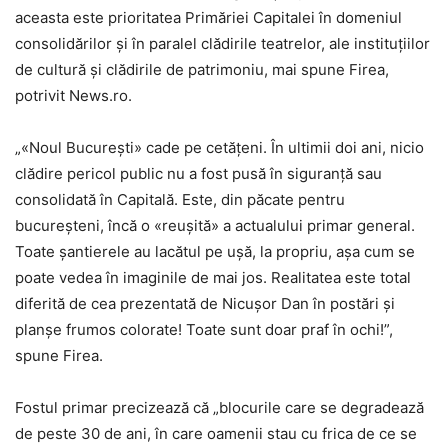
aceasta este prioritatea Primăriei Capitalei în domeniul
consolidărilor şi în paralel clădirile teatrelor, ale instituţiilor
de cultură şi clădirile de patrimoniu, mai spune Firea,
potrivit News.ro.
„«Noul Bucureşti» cade pe cetăţeni. În ultimii doi ani, nicio
clădire pericol public nu a fost pusă în siguranţă sau
consolidată în Capitală. Este, din păcate pentru
bucureşteni, încă o «reuşită» a actualului primar general.
Toate şantierele au lacătul pe uşă, la propriu, aşa cum se
poate vedea în imaginile de mai jos. Realitatea este total
diferită de cea prezentată de Nicuşor Dan în postări şi
planşe frumos colorate! Toate sunt doar praf în ochi!”,
spune Firea.
Fostul primar precizează că „blocurile care se degradează
de peste 30 de ani, în care oamenii stau cu frica de ce se