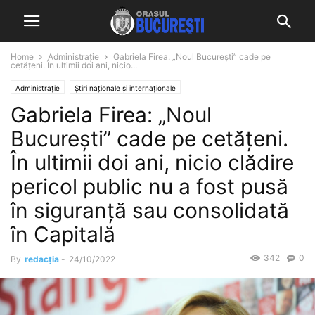
Home
Administrație
Gabriela Firea: „Noul Bucureşti” cade pe
cetăţeni. În ultimii doi ani, nicio...
Administrație
Știri naționale și internaționale
Gabriela Firea: „Noul
Bucureşti” cade pe cetăţeni.
În ultimii doi ani, nicio clădire
pericol public nu a fost pusă
în siguranţă sau consolidată
în Capitală
342
0
By
redacția
-
24/10/2022