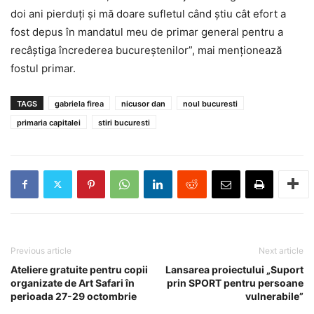
doi ani pierduţi şi mă doare sufletul când ştiu cât efort a
fost depus în mandatul meu de primar general pentru a
recâştiga încrederea bucureştenilor”, mai menţionează
fostul primar.
TAGS
gabriela firea
nicusor dan
noul bucuresti
primaria capitalei
stiri bucuresti
Previous article
Next article
Ateliere gratuite pentru copii
Lansarea proiectului „Suport
organizate de Art Safari în
prin SPORT pentru persoane
perioada 27-29 octombrie
vulnerabile”