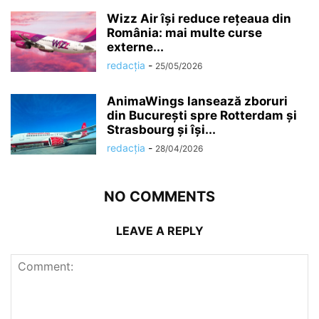
Wizz Air își reduce rețeaua din
România: mai multe curse
externe...
redacția
-
25/05/2026
AnimaWings lansează zboruri
din București spre Rotterdam și
Strasbourg și își...
redacția
-
28/04/2026
NO COMMENTS
LEAVE A REPLY